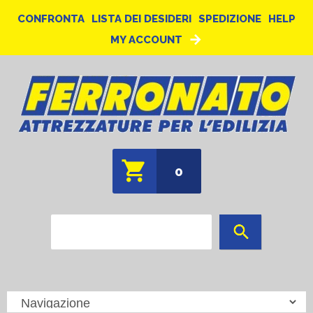
CONFRONTA
LISTA DEI DESIDERI
SPEDIZIONE
HELP
MY ACCOUNT
0