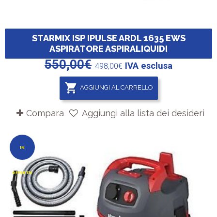
STARMIX ISP IPULSE ARDL 1635 EWS
ASPIRATORE ASPIRALIQUIDI
550,00
€
IVA esclusa
498,00
€
AGGIUNGI AL CARRELLO
Compara
Aggiungi alla lista dei desideri
IN
OFFERTA!