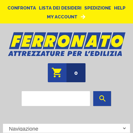
CONFRONTA
LISTA DEI DESIDERI
SPEDIZIONE
HELP
MY ACCOUNT
0