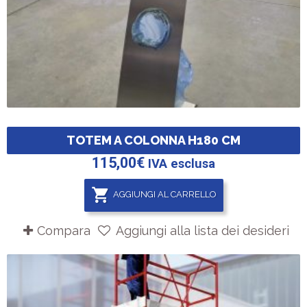
TOTEM A COLONNA H180 CM
115,00
€
IVA esclusa
AGGIUNGI AL CARRELLO
Compara
Aggiungi alla lista dei desideri