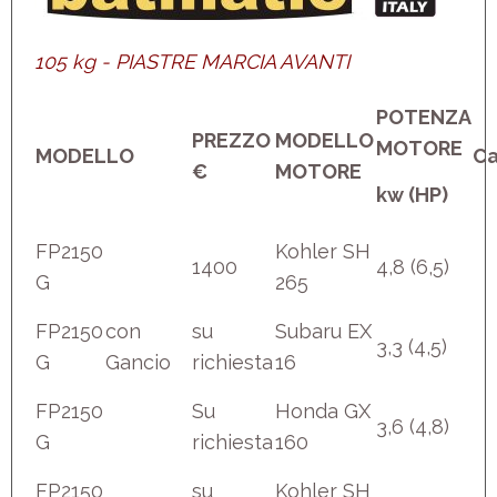
105 kg - PIASTRE MARCIA AVANTI
POTENZA
PREZZO
MODELLO
MOTORE
MODELLO
Ca
€
MOTORE
kw (HP)
FP2150
Kohler SH
1400
4,8 (6,5)
G
265
FP2150
con
su
Subaru EX
3,3 (4,5)
G
Gancio
richiesta
16
FP2150
Su
Honda GX
3,6 (4,8)
G
richiesta
160
FP2150
su
Kohler SH