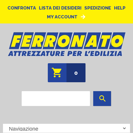
CONFRONTA
LISTA DEI DESIDERI
SPEDIZIONE
HELP
MY ACCOUNT
0