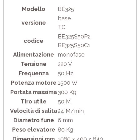
Modello
BE325
base
versione
TC
BE325S50P2
codice
BE325S50C1
Alimentazione
monofase
Tensione
220 V
Frequenza
50 Hz
Potenza motore
1500 W
Portata massima
300 Kg
Tiro utile
50 M
Velocità di salita
24 M/min
Diametro fune
6 mm
Peso elevatore
80 Kg
Dimensioni mm
1060 x 400 x 640