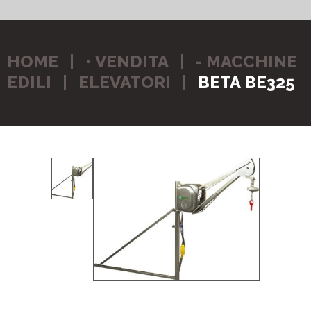
HOME
• VENDITA
- MACCHINE
EDILI
ELEVATORI
BETA BE325