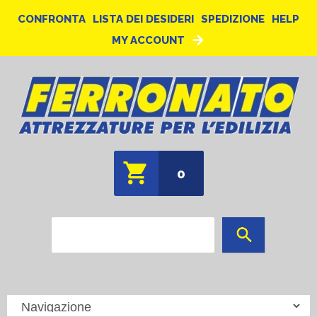
CONFRONTA
LISTA DEI DESIDERI
SPEDIZIONE
HELP
MY ACCOUNT
0