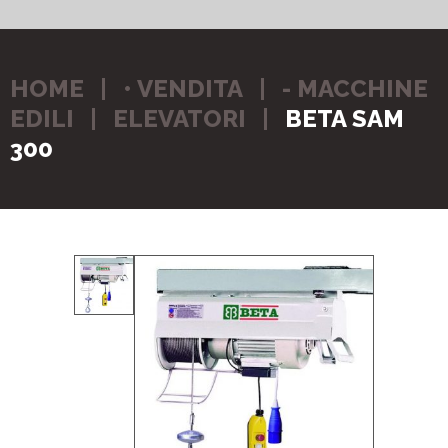
HOME
• VENDITA
- MACCHINE
EDILI
ELEVATORI
BETA SAM
300