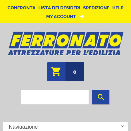
CONFRONTA
LISTA DEI DESIDERI
SPEDIZIONE
HELP
MY ACCOUNT
0