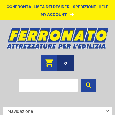
CONFRONTA
LISTA DEI DESIDERI
SPEDIZIONE
HELP
MY ACCOUNT
0