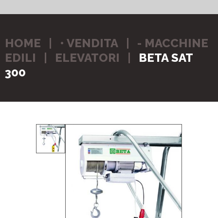
HOME
• VENDITA
- MACCHINE
EDILI
ELEVATORI
BETA SAT
300