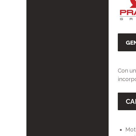
GEN
Con una
incorpo
CA
Mot