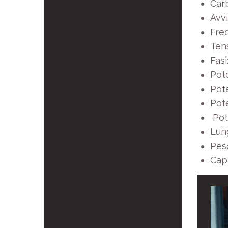
Car
Avv
Fre
Ten
Fasi:
Pot
Pot
Pot
Pot
Lun
Pes
Capa