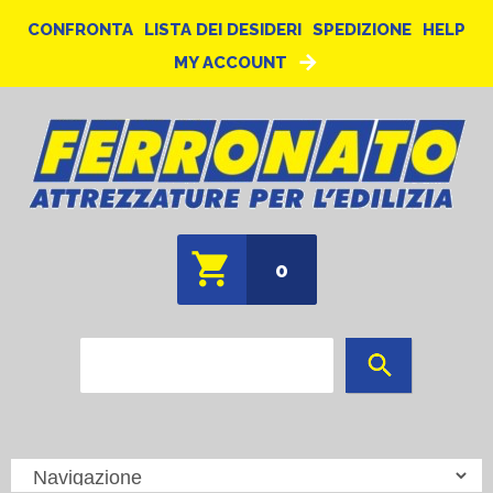
CONFRONTA
LISTA DEI DESIDERI
SPEDIZIONE
HELP
MY ACCOUNT
0