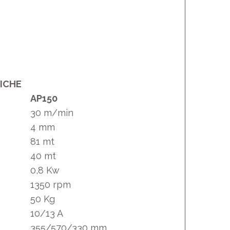
ICHE
AP150
30 m/min
4 mm
81 mt
40 mt
0,8 Kw
1350 rpm
50 Kg
10/13 A
355/570/330 mm