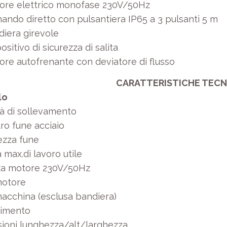
ore elettrico monofase 230V/50Hz
ando diretto con pulsantiera IP65 a 3 pulsanti 5 m
diera girevole
ositivo di sicurezza di salita
ore autofrenante con deviatore di flusso
CARATTERISTICHE TECN
lo
tà di sollevamento
ro fune acciaio
zza fune
 max.di lavoro utile
a motore 230V/50Hz
motore
acchina (esclusa bandiera)
imento
ioni lunghezza/alt/larghezza