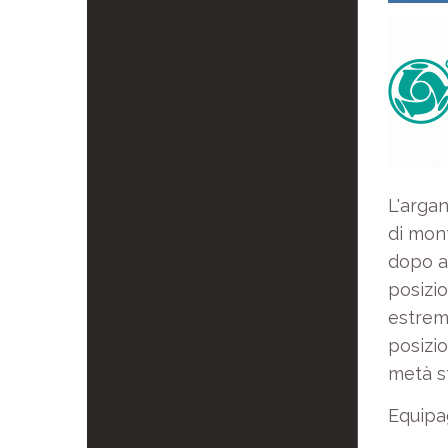
L'arga
di mont
dopo av
posizio
estrema
posizi
metà st
Equipa