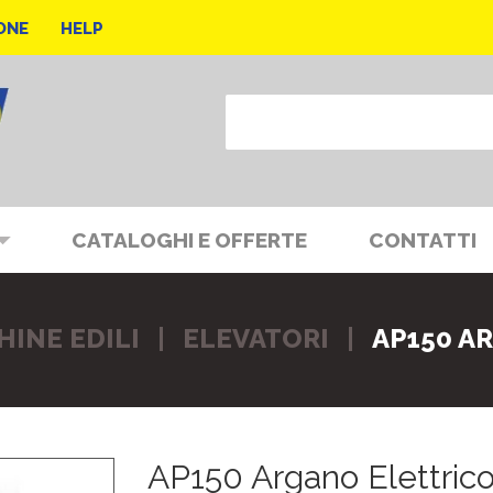
ONE
HELP
CATALOGHI E OFFERTE
CONTATTI
HINE EDILI
ELEVATORI
AP150 A
AP150 Argano Elettric