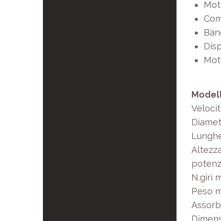
Mot
Com
Ban
Disp
Mot
Model
Veloci
Diamet
Lunghe
Altezza
potenz
N.giri 
Peso m
Assorb
Dimens